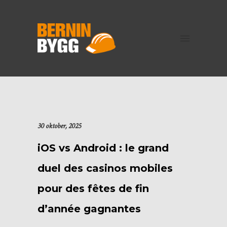
30 oktober, 2025
iOS vs Android : le grand
duel des casinos mobiles
pour des fêtes de fin
d’année gagnantes