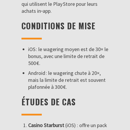
qui utilisent le Play Store pour leurs
achats in‑app.
CONDITIONS DE MISE
iOS : le wagering moyen est de 30× le
bonus, avec une limite de retrait de
500 €.
Android : le wagering chute à 20×,
mais la limite de retrait est souvent
plafonnée à 300 €.
ÉTUDES DE CAS
Casino Starburst
(iOS) : offre un pack