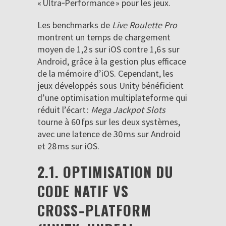
« Ultra‑Performance » pour les jeux.
Les benchmarks de
Live Roulette Pro
montrent un temps de chargement
moyen de 1,2 s sur iOS contre 1,6 s sur
Android, grâce à la gestion plus efficace
de la mémoire d’iOS. Cependant, les
jeux développés sous Unity bénéficient
d’une optimisation multiplateforme qui
réduit l’écart :
Mega Jackpot Slots
tourne à 60 fps sur les deux systèmes,
avec une latence de 30 ms sur Android
et 28 ms sur iOS.
2.1. OPTIMISATION DU
CODE NATIF VS
CROSS‑PLATFORM