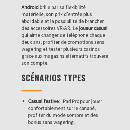
Android
brille par sa flexibilité
matérielle, son prix d’entrée plus
abordable et la possibilité de brancher
des accessoires VR/AR. Le
joueur casual
qui aime changer de téléphone chaque
deux ans, profiter de promotions sans
wagering et tester plusieurs casinos
grâce aux magasins alternatifs trouvera
son compte.
SCÉNARIOS TYPES
Casual festive
: iPad Pro pour jouer
confortablement sur le canapé,
profiter du mode sombre et des
bonus sans wagering.