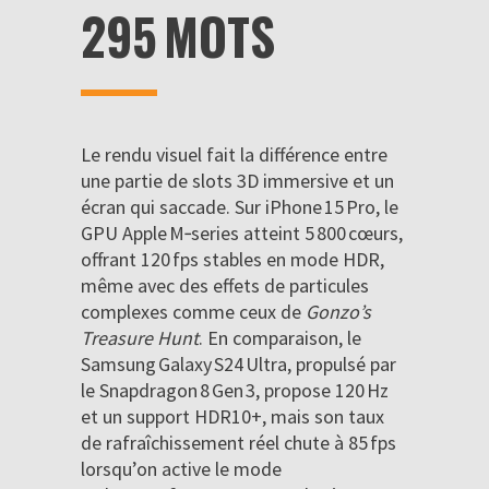
295 MOTS
Le rendu visuel fait la différence entre
une partie de slots 3D immersive et un
écran qui saccade. Sur iPhone 15 Pro, le
GPU Apple M‑series atteint 5 800 cœurs,
offrant 120 fps stables en mode HDR,
même avec des effets de particules
complexes comme ceux de
Gonzo’s
Treasure Hunt
. En comparaison, le
Samsung Galaxy S24 Ultra, propulsé par
le Snapdragon 8 Gen 3, propose 120 Hz
et un support HDR10+, mais son taux
de rafraîchissement réel chute à 85 fps
lorsqu’on active le mode