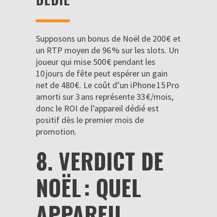
Supposons un bonus de Noël de 200 € et
un RTP moyen de 96 % sur les slots. Un
joueur qui mise 500 € pendant les
10 jours de fête peut espérer un gain
net de 480 €. Le coût d’un iPhone 15 Pro
amorti sur 3 ans représente 33 €/mois,
donc le ROI de l’appareil dédié est
positif dès le premier mois de
promotion.
8. VERDICT DE
NOËL : QUEL
APPAREIL