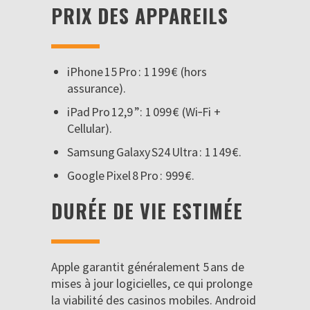
PRIX DES APPAREILS
iPhone 15 Pro : 1 199 € (hors
assurance).
iPad Pro 12,9 ”: 1 099 € (Wi‑Fi +
Cellular).
Samsung Galaxy S24 Ultra : 1 149 €.
Google Pixel 8 Pro : 999 €.
DURÉE DE VIE ESTIMÉE
Apple garantit généralement 5 ans de
mises à jour logicielles, ce qui prolonge
la viabilité des casinos mobiles. Android