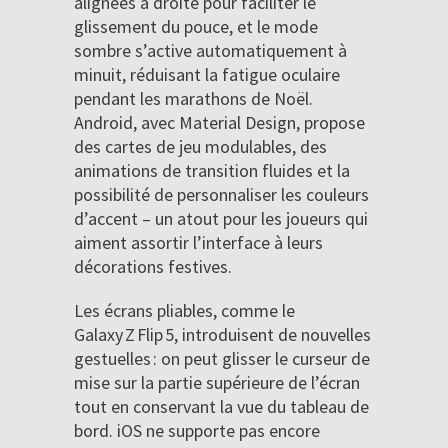
alignées à droite pour faciliter le
glissement du pouce, et le mode
sombre s’active automatiquement à
minuit, réduisant la fatigue oculaire
pendant les marathons de Noël.
Android, avec Material Design, propose
des cartes de jeu modulables, des
animations de transition fluides et la
possibilité de personnaliser les couleurs
d’accent – un atout pour les joueurs qui
aiment assortir l’interface à leurs
décorations festives.
Les écrans pliables, comme le
Galaxy Z Flip 5, introduisent de nouvelles
gestuelles : on peut glisser le curseur de
mise sur la partie supérieure de l’écran
tout en conservant la vue du tableau de
bord. iOS ne supporte pas encore