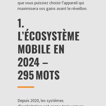
que vous puissiez choisir l’appareil qui
maximisera vos gains avant le réveillon.
1.
L’ÉCOSYSTÈME
MOBILE EN
2024 –
295 MOTS
Depuis 2020, les systèmes