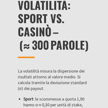
VOLATILITÀ:
SPORT VS.
CASINÒ –
(≈ 300 PAROLE)
La volatilità misura la dispersione dei
risultati attorno al valore medio. Si
calcola tramite la deviazione standard
(σ) dei payout.
Sport
: le scommesse a quota 1,90
hanno σ ≈ 0,30 per unità di stake,