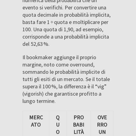
numerica della probabilità che un
evento si verifichi. Per convertire una
quota decimale in probabilità implicita,
basta fare 1 ÷ quota e moltiplicare per
100. Una quota di 1,90, ad esempio,
corrisponde a una probabilità implicita
del 52,63 %.
Il bookmaker aggiunge il proprio
margine, noto come overround,
sommando le probabilità implicite di
tutti gli esiti di un mercato. Se il totale
supera il 100 %, la differenza è il “vig”
(vigorish) che garantisce profitto a
lungo termine.
MERC
Q
PRO
OVE
ATO
U
BABI
RRO
O
LITÀ
UN