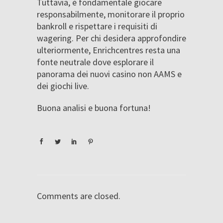
Tuttavia, è fondamentale giocare
responsabilmente, monitorare il proprio
bankroll e rispettare i requisiti di
wagering. Per chi desidera approfondire
ulteriormente, Enrichcentres resta una
fonte neutrale dove esplorare il
panorama dei nuovi casino non AAMS e
dei giochi live.
Buona analisi e buona fortuna!
Comments are closed.