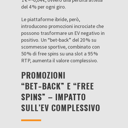
del 4 % per ogni giro.
Le piattaforme ibride, però,
introducono promozioni incrociate che
possono trasformare un EV negativo in
positivo. Un “bet‑back” del 20 % su
scommesse sportive, combinato con
50 % di free spins su una slot a 95 %
RTP, aumenta il valore complessivo.
PROMOZIONI
“BET‑BACK” E “FREE
SPINS” – IMPATTO
SULL’EV COMPLESSIVO