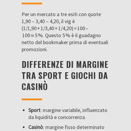
Per un mercato a tre esiti con quote
1,90 – 3,40 – 4,20, il vig è
(1/1,90 + 1/3,40 + 1/4,20) × 100 –
100 ≈ 5 %. Questo 5 % è il guadagno
netto del bookmaker prima di eventuali
promozioni.
DIFFERENZE DI MARGINE
TRA SPORT E GIOCHI DA
CASINÒ
Sport
: margine variabile, influenzato
da liquidità e concorrenza.
Casinò
: margine fisso determinato