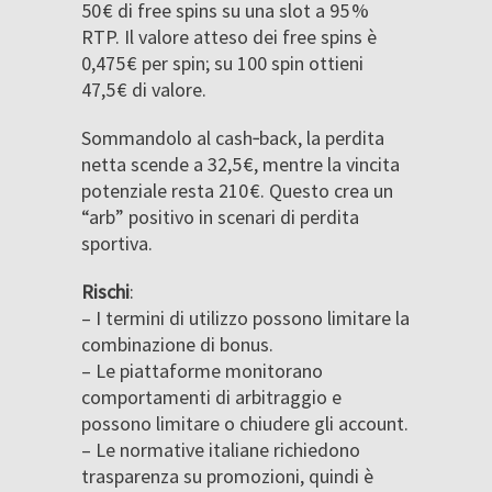
50 € di free spins su una slot a 95 %
RTP. Il valore atteso dei free spins è
0,475 € per spin; su 100 spin ottieni
47,5 € di valore.
Sommandolo al cash‑back, la perdita
netta scende a 32,5 €, mentre la vincita
potenziale resta 210 €. Questo crea un
“arb” positivo in scenari di perdita
sportiva.
Rischi
:
– I termini di utilizzo possono limitare la
combinazione di bonus.
– Le piattaforme monitorano
comportamenti di arbitraggio e
possono limitare o chiudere gli account.
– Le normative italiane richiedono
trasparenza su promozioni, quindi è