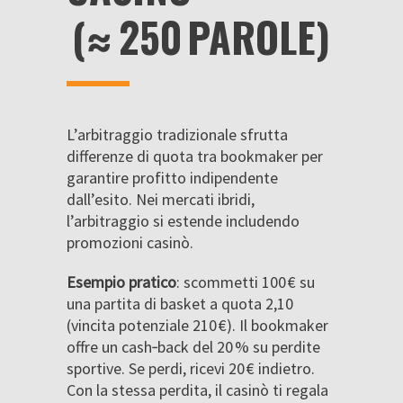
(≈ 250 PAROLE)
L’arbitraggio tradizionale sfrutta
differenze di quota tra bookmaker per
garantire profitto indipendente
dall’esito. Nei mercati ibridi,
l’arbitraggio si estende includendo
promozioni casinò.
Esempio pratico
: scommetti 100 € su
una partita di basket a quota 2,10
(vincita potenziale 210 €). Il bookmaker
offre un cash‑back del 20 % su perdite
sportive. Se perdi, ricevi 20 € indietro.
Con la stessa perdita, il casinò ti regala