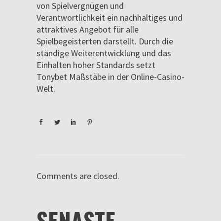
von Spielvergnügen und
Verantwortlichkeit ein nachhaltiges und
attraktives Angebot für alle
Spielbegeisterten darstellt. Durch die
ständige Weiterentwicklung und das
Einhalten hoher Standards setzt
Tonybet Maßstäbe in der Online-Casino-
Welt.
Comments are closed.
SENASTE